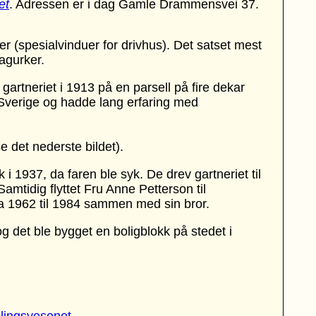
e
t
. Adressen er i dag Gamle Drammensvei 37.
r (spesialvinduer for drivhus). Det satset mest
agurker.
artneriet i 1913 på en parsell på fire dekar
 Sverige og hadde lang erfaring med
e det nederste bildet).
 1937, da faren ble syk. De drev gartneriet til
amtidig flyttet Fru Anne Petterson til
a 1962 til 1984 sammen med sin bror.
og det ble bygget en boligblokk på stedet i