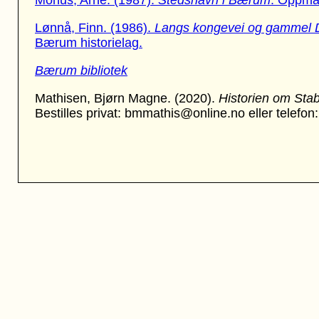
Mohus, Arne. (1987).
Stedsnavn i Bærum
. Oppmå
Lønnå, Finn. (1986).
Langs kongevei og gammel 
Bærum historielag.
Bærum bibliotek
Mathisen, Bjørn Magne. (2020).
Historien om Sta
Bestilles privat: bmmathis@online.no eller telefon