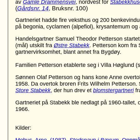
av
Gamle Drammensvei
, nordvest for
Stabekkhus
(
Gårdsnr. 14
, Bruksnr. 100)
Gartneriet hadde fire veksthus og 200 benkevindue
på begonia, cyclamen (alpefiol), krysantemum og 
Handelsgartner Samuel Theodor Petterson startet g
(mål) utskilt fra
Østre Stabekk
. Petterson kom fra
gartnervirksomhet, blant annet fra Bygdøy.
Familien Petterson etablerte seg i Villa Høglund (s
Sønnen Olaf Petterson og hans kone Anne overtok i
1958. Da overtok broren Frits Wilhelm Petterson. S
Store Stabekk
, der hun drev et
blomstergartneri
fr
Gartneriet på Stabekk ble nedlagt på 1960-tallet, 
1966.
Kilder: