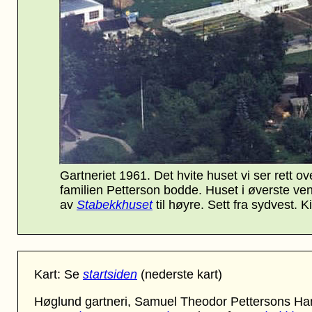
Gartneriet 1961. Det hvite huset vi ser rett ov
familien Petterson bodde. Huset i øverste ve
av
Stabekkhuse
t
til høyre. Sett fra sydvest. Ki
Kart: Se
startsiden
(nederste kart)
Høglund gartneri, Samuel Theodor Pettersons Hand