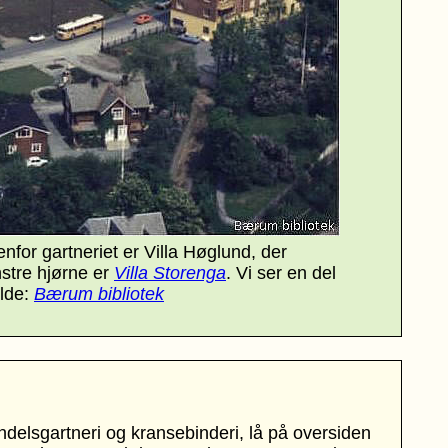
enfor gartneriet er Villa Høglund, der
nstre hjørne er
Villa Storenga
. Vi ser en del
lde:
Bærum bibliotek
elsgartneri og kransebinderi, lå på oversiden