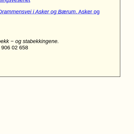
lingsvesenet
Drammensvei i Asker og Bærum
. Asker og
bekk − og stabekkingene.
: 906 02 658