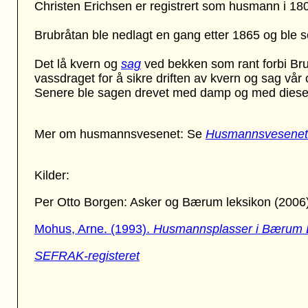
Christen Erichsen er registrert som husmann i 18
Brubråtan ble nedlagt en gang etter 1865 og ble s
Det lå kvern og
sag
ved bekken som rant forbi Bru
vassdraget for å sikre driften av kvern og sag vå
Senere ble sagen drevet med damp og med diese
Mer om husmannsvesenet: Se
Husmannsvesenet
Kilder:
Per Otto Borgen: Asker og Bærum leksikon (2006
Mohus, Arne. (1993).
Husmannsplasser i Bærum 
SEFRAK-registeret