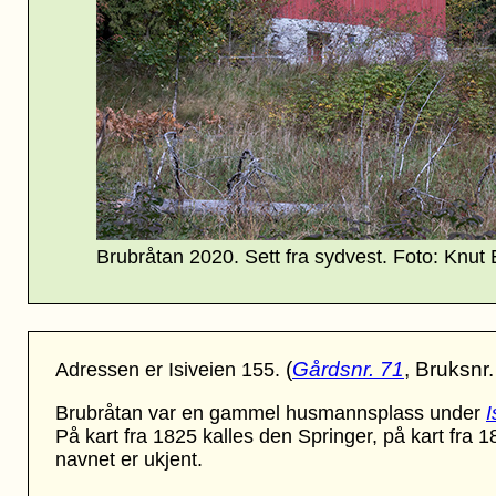
Brubråtan 2020. Sett fra
sydvest. Foto: Knut 
(
Gårdsnr. 71
, Bruksnr.
Adressen er Isiveien 155.
Brubråtan var en gammel husmannsplass under
I
På kart fra 1825 kalles den Springer, på kart fra 
navnet er ukjent.