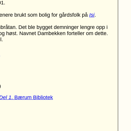
01.
enere brukt som bolig for gårdsfolk på
Isi
.
bråtan. Det ble bygget demninger lengre opp i
r og høst. Navnet Dambekken forteller om dette.
l.
)
Del 1
. Bærum Bibliotek