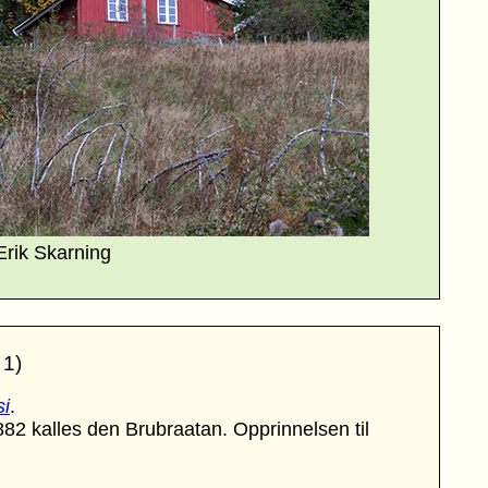
Erik Skarning
 1)
si
.
1882 kalles den Brubraatan. Opprinnelsen til