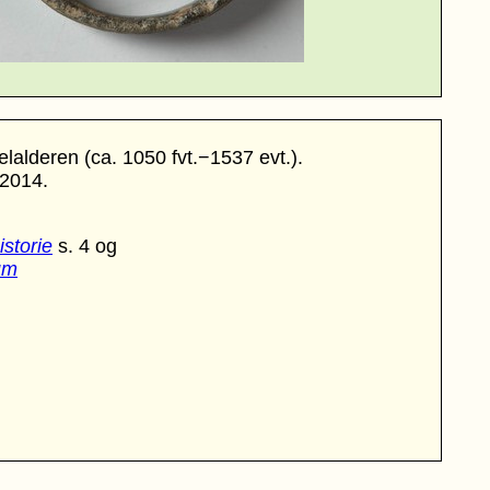
delalderen
(ca. 1050 fvt.−1537 evt.)
.
 2014.
istorie
s. 4 og
um