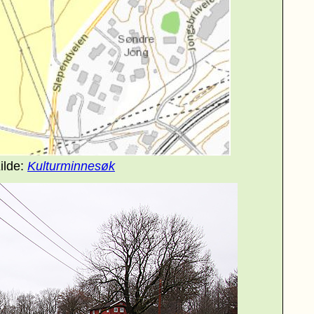
ilde:
Kulturminnesøk