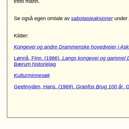
tretti mann.
Se også egen omtale av
sabotasjeaksjoner
under 
Kilder:
Kongevei og andre Drammenske hovedveier i As
Lønnå, Finn. (1986).
Langs kongevei og gammel 
Bærum historielag
Kulturminnesøk
Geelmyden, Hans. (1969).
Granfos Brug 100 år
. 