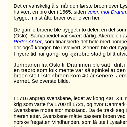
Det er vanskelig å si når den første broen over 
ha vært en bro der i 1665, siden
veien mot Dram
bygget minst åtte broer over elven her.
De gamle broene ble bygget i to deler, en del som 
(Oslo). Samarbeidet var svært dårlig. Akerdelen av
Peder Anker
, som finansierte det hele med bomp
der også kongen ble involvert. Senere ble det bygg
gang- og kjørebro stadig blitt utvi
I nyere tid har
Jernbanen fra Oslo til Drammen ble satt i drift
en trebro som folk mente var så spinkel at den
broen sto til steinbroen kom 40 år senere. Jern
vernet.
Se øverste bilde.
I 1716 angrep svenskene, ledet av kong Karl XII, 
krig som varte fra 1700 til 1721, og hvor Danmar
Svenskene møtte stor motstand. Da de trakk seg t
hæren etter. Svenskene måtte passere broen ved L
norske fregatten Vindhunden, som lå ute i Lysake