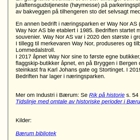
julaftensgudstjeneste (høymesse) på parkerings
av bakveggen på tilhengeren sto det selvsagt med
En annen bedrift i næringsparken er Way Nor AS 
Way Nor AS ble etablert i 1985. Bedriften startet
souvenier. Way Nor AS var i 2020 den største i gro
I tillegg til merkevaren Way Nor, produseres og 
Lommedalstroll.
I 2017 åpnet Way Nor sine to første egne butikker
flaggskip-butikker åpnet, en på Bryggen i Bergen og
steinkast fra Karl Johans gate og Stortinget. I 20
Bedriften har lager i næringsparken.
Mer om Industri i Bærum: Se
Rik på historie
s. 54
Tidslinje med omtale av historiske perioder i Bær
Kilder:
Bærum bibliotek