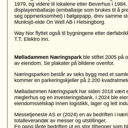
1979, og videre til lokalene etter Beverhus i 198
displayemballasje (emballasje som brukes til å pr
seg oppmerksomhet) i bølgepapp, drev samme sted 
Munksjö-eide On Well AB i Helsingborg.
Way Nor flyttet også til bygningene etter dørfabrik
T.T. Elektro inn.
Mølladammen Næringspark
ble stiftet 2005 på 
av eiendom. Se plakater på bildene ovenfor.
Næringsparken består av seks bygg med et samlet 
kommer en parkeringskjeller på 2.200 kvadratmet
Mølladammen Næringspark har
siden 2018
vært e
meglerhus og en investeringsbank. I 2024 ble eie
eiendomsselskap innen logistikk, lager og lett indu
Messetjeneste AS er (2024) en av bedriften i næri
totalleverandør av messer og utstillinger.
En gang lånte bedriften ut en stor tilhenger som bl