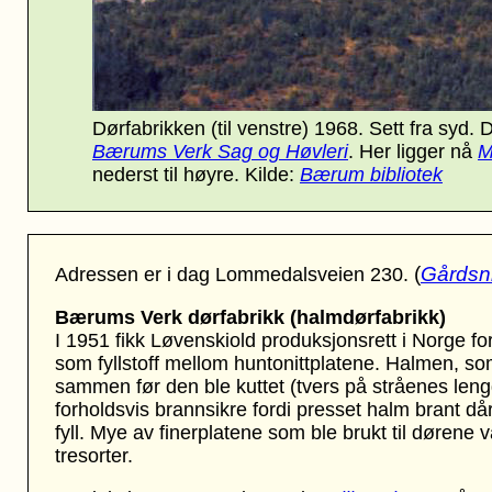
Dørfabrikken (til venstre) 1968. Sett fra syd. 
Bærums Verk Sag og Høvleri
. Her ligger nå
M
nederst til høyre. Kilde:
Bærum bibliotek
(
Gårdsnr
Adressen er i dag Lommedalsveien 230.
Bærums Verk dørfabrikk (halmdørfabrikk)
I 1951 fikk Løvenskiold produksjonsrett i Norge f
som fyllstoff mellom huntonittplatene. Halmen, som
sammen før den ble kuttet (tvers på stråenes lengd
forholdsvis brannsikre fordi presset halm brant då
fyll. Mye av finerplatene som ble brukt til dørene v
tresorter.