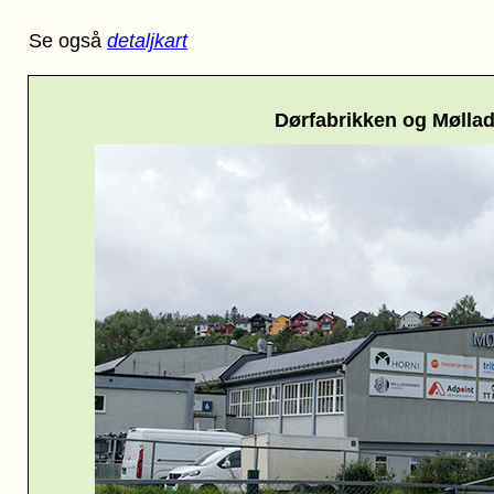
Se også
detaljkart
Dørfabrikken og Møll