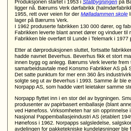
Produksjonen startet i 1953 i
Stallbygningen
på B
ligger nå
. Bærums Verk dørfabrikk (halmdørfabrikk)
1955, rett over veien for der
Mølladammen skole
l
lager på
Bærums Verk
.
I 1962 produserte fabrikken 130 000 dører, og fab
Fabrikken leverte blant annet dører og vinduer til 
Fabrikken
ble overført til Lunde i Telemark i 1977
Etter at dørproduksjonen sluttet, fortsatte fabri
hadde navnet Beverhus. Beverhus fikk et stort ma
innen bygg og anlegg. Bærums Verk leverte frem 
samarbeidsavtale med Konsmo Fabrikker AS på Sørla
Det satte punktum for mer enn 360 års industri
solgte seg ut av Beverhus i 1993. Samme år ble 
Norpapp AS, som hadde vært leietaker samme st
Norpapp flyttet inn i en stor del av bygningen. S
produsenter av papirbasert emballasje (blant a
ved Hønefoss. Virksomheten har sin opprinnelse i
Nasjonal Pappemballasjeindustri AS (etablert 1949
Hønefoss i 1962. Norpapps salgsledelse, salgskont
avdelingen for pakketekniske kundeløsninger ble fl