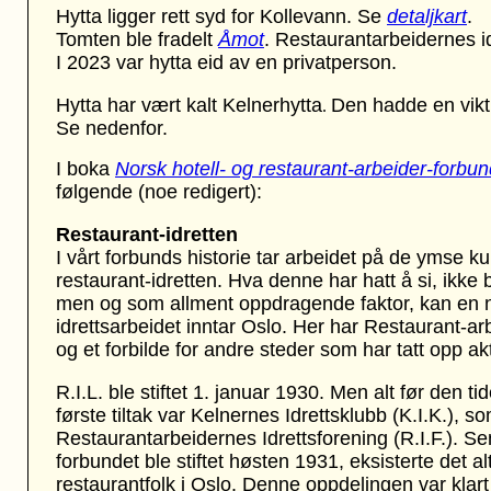
Hytta ligger rett syd for Kollevann. Se
detaljkart
.
Tomten ble fradelt
Åmot
. Restaurantarbeidernes id
I 2023 var hytta eid av en privatperson.
Hytta har vært kalt
Kelnerhytta
Den hadde en viktig
.
Se nedenfor.
I boka
Norsk hotell- og restaurant-arbeider-forbu
følgende
(noe redigert)
:
Restaurant-idretten
I vårt forbunds historie tar arbeidet på de ymse ku
restaurant-idretten. Hva denne har hatt å si, ikke
men og som allment oppdragende faktor, kan en ne
idrettsarbeidet inntar Oslo. Her har Restaurant-ar
og et forbilde for andre steder som har tatt opp akt
R.I.L. ble stiftet 1. januar 1930. Men alt før den t
første tiltak var Kelnernes Idrettsklubb (K.I.K.), 
Restaurantarbeidernes Idrettsforening (R.I.F.). S
forbundet ble stiftet høsten 1931, eksisterte det al
restaurantfolk i Oslo. Denne oppdelingen var klart 