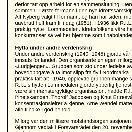
derfor tatt opp arbeid for en sammenslutning. Den
sammen. Første formann i den nye idrettssamskip
Alf Nyberg valgt til formann, og han har siden, med
uavbrutt helt fram til i dag (1951). I 1936 fikk R.I
prektig hytte i Lommedalen. Idrettsfolkene våre h
konkurranser så vel her hjemme som i nabolande
Hytta under andre verdenskrig
Under andre verdenskrig
(1940−1945)
gjorde vår 
innsats for landet. Den organiserte en egen milo
«Lurigjengen». Gruppen som sto under ledelse av
hovedoppgave å ta imot slipp fra fly i Nordmarka. U
praktisk talt alt i 1940, opplevde gruppen mange
R.I.L.s hytte i Lommedalen gjorde ypperlig tjenest
være sin mønstergyldige organisasjon, hadde R.I.
frihetskampen. Thorolf Jacobsen og Knut Ertresvå
konsentrasjonsleirer å kjenne. Arne Wendel måtte 
alle tilbake i god behold.
Milorg var den militære motstandsorganisasjonen 
Gjennom vedtak i Forsvarsrådet den 20. november