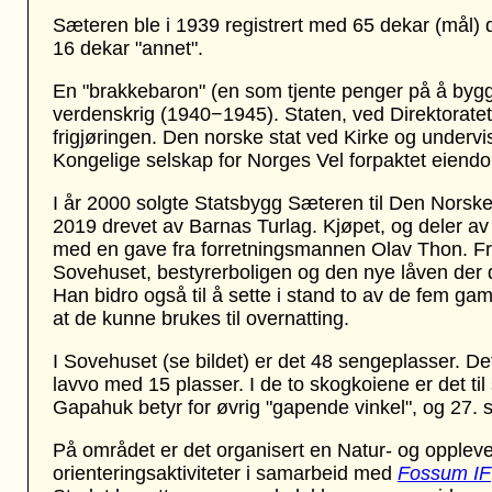
Sæteren ble i 1939 registrert med 65 dekar (mål) 
16 dekar "annet".
En "brakkebaron" (en som tjente penger på å bygg
verdenskrig (1940−1945). Staten, ved Direktoratet 
frigjøringen. Den norske stat ved Kirke og undervi
Kongelige selskap for Norges Vel forpaktet eien
I år 2000 solgte Statsbygg Sæteren til Den Norske
2019 drevet av Barnas Turlag. Kjøpet, og deler av
med en gave fra forretningsmannen Olav Thon. Fr
Sovehuset, bestyrerboligen og den nye låven der d
Han bidro også til å sette i stand to av de fem ga
at de kunne brukes til overnatting.
I Sovehuset (se bildet) er det 48 sengeplasser. 
lavvo med 15 plasser. I de to skogkoiene er det t
Gapahuk betyr for øvrig "gapende vinkel", og 27.
På området er det organisert en Natur- og oppleve
orienteringsaktiviteter i samarbeid med
Fossum IF