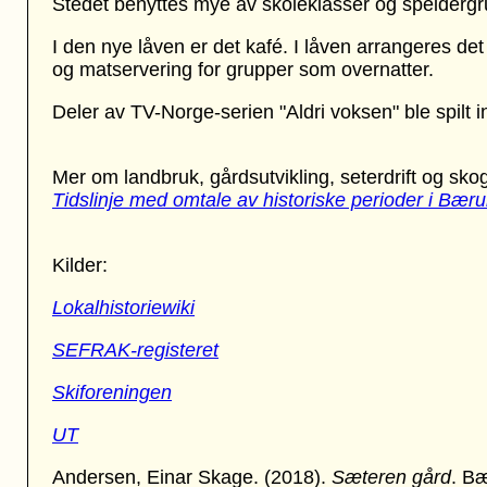
Stedet benyttes mye av skoleklasser og speidergr
I den nye låven er det kafé. I låven arrangeres det
og matservering for grupper som overnatter.
Deler av TV-Norge-serien "Aldri voksen" ble spilt 
Mer om landbruk, gårdsutvikling, seterdrift og sko
Tidslinje med omtale av historiske perioder i Bær
Kilder:
Lokalhistoriewiki
SEFRAK-registeret
Skiforeningen
UT
Andersen, Einar Skage. (2018).
Sæteren gård
. B