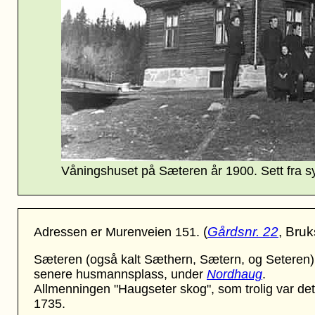
Våningshuset på Sæteren år 1900. Sett fra sy
(
Gårdsnr. 22
, Bruk
Adressen er Murenveien 151.
Sæteren (også kalt Sæthern, Sætern, og Seteren) 
senere husmannsplass, under
Nordhaug
.
Allmenningen "Haugseter skog", som trolig var det 
1735.