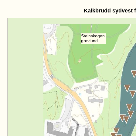
Kalkbrudd sydvest f
Steinskogen
gravlund