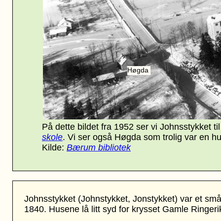
Høgda
På dette bildet fra 1952 ser vi Johnsstykket til
skole
. Vi ser også Høgda som trolig var en
Kilde:
Bærum bibliotek
Johnsstykket (Johnstykket, Jonstykket) var et små
1840. Husene lå litt syd for krysset Gamle Ringeri