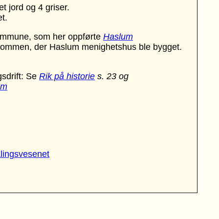
t jord og 4 griser.
t.
ommune, som her oppførte
Haslum
ommen, der Haslum menighetshus ble bygget.
gsdrift: Se
Rik på historie
s. 23 og
um
lingsvesenet