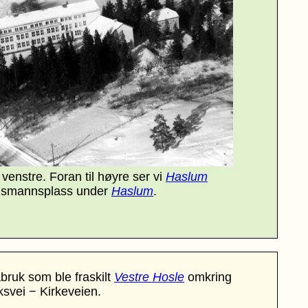
 venstre. Foran til høyre ser vi
Haslum
 husmannsplass under
Haslum
.
bruk som ble fraskilt
Vestre Hosle
omkring
ksvei − Kirkeveien.