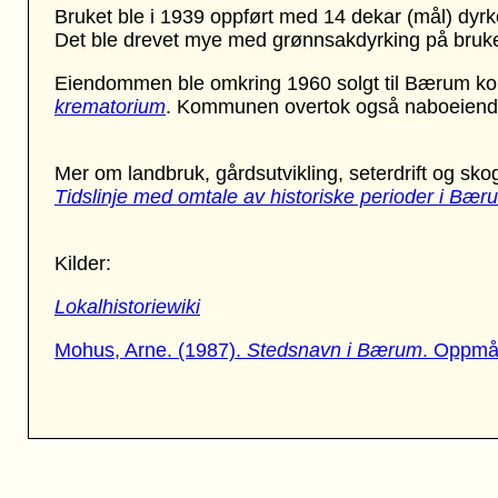
Bruket ble i 1939 oppført med 14 dekar (mål) dyrke
Det ble drevet mye med grønnsakdyrking på bruke
Eiendommen ble omkring 1960 solgt til Bærum k
krematorium
. Kommunen overtok også naboeiend
Mer om landbruk, gårdsutvikling, seterdrift og sko
Tidslinje med omtale av historiske perioder i Bær
Kilder:
Lokalhistoriewiki
Mohus, Arne. (1987).
Stedsnavn i Bærum
. Oppmå