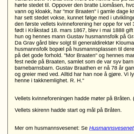
hørte stedet til. Oppover den bratte Liomåsen, hvo
vann og kloakk, har "mor Braaten" i gamle dage
har sett stedet vokse, kunnet følge med i utvikli
den første vellets kvinneforening her oppe for ve
født i Kråkstad 18. mars 1867, blev i mai 1888 gif
hun og hennes mann Gustav husmannsfolk på Grav
Da Grav gård blev solgt til generaldirektør Klou
husmannsfolk bopæl på husmannsplassen til deres 
på det gode forhold. "Mor Braaten" og hennes mann
fest nede på Braaten, samlet som de var syv barn
barnebarnsbarn. Gustav Braathen er nå 78 år gam
og greier med ved. Alltid har han noe å gjøre. Vi
henne i takknemlighet. R. H."
Vellets kvinneforeningen hadde møter på Bråten. (
Vellets skirenn hadde start og mål på Bråten.
Mer om husmannsvesenet: Se
Husmannsvesenet