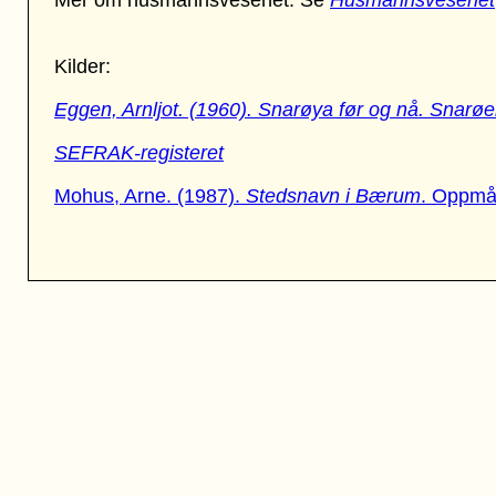
Mer om husmannsvesenet: Se
Husmannsvesenet
Kilder:
Eggen, Arnljot. (1960).
Snarøya før og nå
. Snarøe
SEFRAK-registeret
Mohus, Arne. (1987).
Stedsnavn i Bærum
. Oppmå