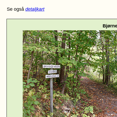
Se også
detaljkart
Bjørn