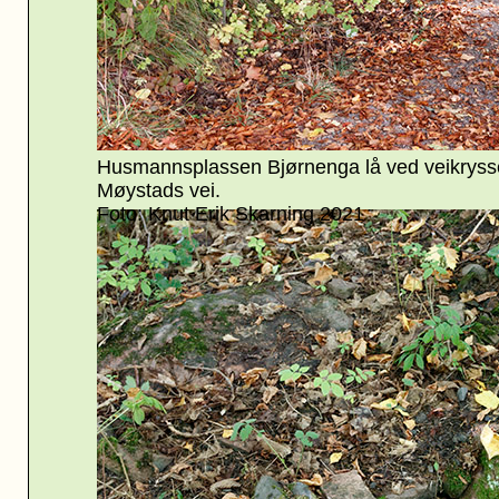
Husmannsplassen Bjørnenga lå ved veikrysse
Møystads vei.
Foto: Knut Erik Skarning
2021