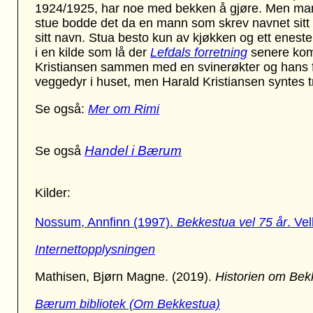
1924/1925, har noe med bekken å gjøre. Men mann
stue bodde det da en mann som skrev navnet sitt 
sitt navn. Stua besto kun av kjøkken og ett enest
i en kilde som lå der
Lefdals forretning
senere kom.
Kristiansen sammen med en svinerøkter og hans f
veggedyr i huset, men Harald Kristiansen syntes t
Se også:
Mer om Rimi
Handel i Bærum
Se også
Kilder:
Nossum, Annfinn (1997).
Bekkestua vel 75 år
. Vel
Internettopplysningen
Mathisen, Bjørn Magne. (2019).
Historien om Bek
Bærum bibliotek (Om Bekkestua)