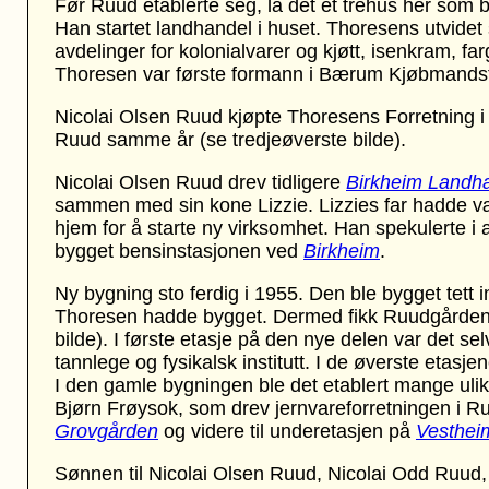
Før Ruud etablerte seg, lå det et trehus her som 
Han startet landhandel i huset. Thoresens utvidet s
avdelinger for kolonialvarer og kjøtt, isenkram, fa
Thoresen var første formann i Bærum Kjøbmandsfo
Nicolai Olsen Ruud kjøpte Thoresens Forretning i 
Ruud samme år (se tredjeøverste bilde).
Nicolai Olsen Ruud drev tidligere
Birkheim Landha
sammen med sin kone Lizzie. Lizzies far hadde vær
hjem for å starte ny virksomhet. Han spekulerte i 
bygget bensinstasjonen ved
Birkheim
.
Ny bygning sto ferdig i 1955. Den ble bygget tett 
Thoresen hadde bygget. Dermed fikk Ruudgården 
bilde). I første etasje på den nye delen var det sel
tannlege og fysikalsk institutt. I de øverste etasjen
I den gamle bygningen ble det etablert mange ulike
Bjørn Frøysok, som drev jernvareforretningen i Ruud
Grovgården
og videre til underetasjen på
Vesthei
Sønnen til Nicolai Olsen Ruud, Nicolai Odd Ruud