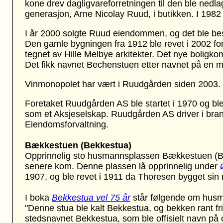
kone drev dagligvareforretningen til den ble nedlag
generasjon, Arne Nicolay Ruud, i butikken. I 1982
I år 2000 solgte Ruud eiendommen, og det ble besl
Den gamle bygningen fra 1912 ble revet i 2002 for
tegnet av Hille Melbye arkitekter. Det nye boligkom
Det fikk navnet Bechenstuen etter navnet på en
Vinmonopolet har vært i Ruudgården siden 2003. Det
Foretaket Ruudgården AS ble startet i 1970 og ble
som et Aksjeselskap. Ruudgården AS driver i bra
Eiendomsforvaltning.
Bækkestuen (Bekkestua)
Opprinnelig sto husmannsplassen Bækkestuen (B
senere kom. Denne plassen lå opprinnelig under
1907, og ble revet i 1911 da Thoresen bygget sin n
I boka
Bekkestua vel 75 år
står følgende om husm
"Denne stua ble kalt Bekkestua, og bekken rant fris
stedsnavnet Bekkestua, som ble offisielt navn 