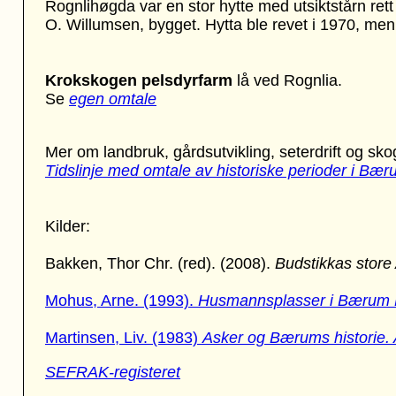
Rognlihøgda var en stor hytte med utsiktstårn ret
O. Willumsen, bygget. Hytta ble revet i 1970, men 
Krokskogen pelsdyrfarm
lå ved Rognlia.
Se
egen omtale
Mer om landbruk, gårdsutvikling, seterdrift og sko
Tidslinje med omtale av historiske perioder i Bæ
Kilder:
Bakken, Thor Chr. (red). (2008).
Budstikkas store
Mohus, Arne. (1993).
Husmannsplasser i Bærum 
Martinsen, Liv. (1983)
Asker og Bærums historie.
SEFRAK-registeret