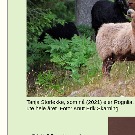
Tanja Storløkke, som nå (2021) eier Rognlia
ute hele året. Foto: Knut Erik Skarning