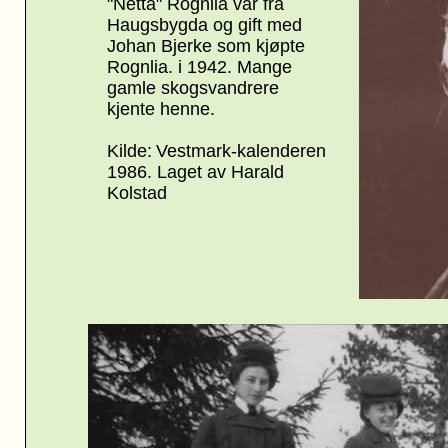
"Netta" Rognlia var fra
Haugsbygda og gift med
Johan Bjerke som kjøpte
Rognlia. i 1942.
Mange
gamle skogsvandrere
kjente henne.
Kilde:
Vestmark-kalenderen
1986. Laget av Harald
Kolstad