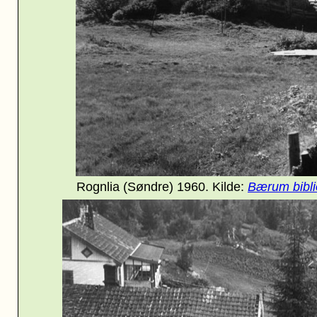
Rognlia (Søndre) 1960. Kilde:
Bærum bibli