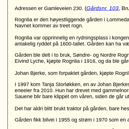
(
Gårdsnr. 103
, Br
Adressen er Gamleveien 230.
Rognlia er den høyestliggende gården i Lommedal
Navnet kommer av treet rogn.
Rognlia var opprinnelig en rydningsplass i kongen
antakelig ryddet på 1600-tallet. Gården kan ha væ
Gården ble delt i to bruk, Søndre- og Nordre Rogn
Eivind Lyche, kjøpte Rognlia i 1916, og da ble går
Johan Bjerke, som forpaktet gården, kjøpte Rognli
I 1997 kom Tanja Storløkken, en av Johan Bjerkes
eneeier fra 2010. Hun har drevet med gammelnorsk
Sauene blir bare klippet om våren, siden de går ut
Det har aldri blitt brukt traktor på gården, bare hes
Gården fikk bilvei i 1955 og strøm i 1970 som en 