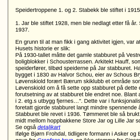
Speidertroppene 1. og 2. Stabekk ble stiftet i 191
1. Jar ble stiftet 1928, men ble nedlagt etter få år.
1937.
En grunn til at man fikk i gang aktivitet igjen, var 
Husets historie er slik:
På 1930-tallet måtte det gamle stabburet på Vestre 
boligblokker i Schousterrassen. Arkitekt Hauff, so
speiderfører, tilbød speiderne på Jar stabburet. Hau
bygget i 1830 av Halvor Schou, eier av Schous Bry
Løvenskiold forært Bærum skiklubb et område som
Løvenskiold om å få sette opp stabburet på dette 
forutsetning av at stabburet ble endret noe. Blant
i 2. etg.s utbygg fjernes…". Dette var i funksjon
foretatt gjorde stabburet langt mindre spennende 
Stabburet ble revet i 1936. Tømmeret ble så brukt 
midt mellom hoppbakkene Store Jar og Lille Jar so
Se også
detaljkart
Ifølge Bjørn Frohdal, tidligere formann i Asker o