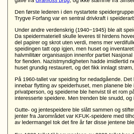
gave fra
Granfoss brug
, og ikke stamme fra Sinse
Den første lederen i den nystartete speidergru
Trygve Forfang var en sentral drivkraft i speiderar
Under andre verdenskrig (1940−1945) ble alt speid
Da speidermateriell skulle leveres til hirdens hove
del papirer og skrot uten verdi, mens mer verdifull
speidingen tatt opp igjen, men huset og inventare
halvmilitær organisasjon innenfor partiet Nasjon
for fienden. Nazistmyndigheten hadde imidlertid ned
huset grundig restaurert, og det fikk innlagt strøm
På 1960-tallet var speiding for nedadgående. Det
innebar flytting av speiderhuset, men planene ble ik
privatperson, og speiderne ble henvist til et rom 
interesserte speidere. Men trenden ble snudd, og i 
Gutte- og jentespeidere ble slått sammen og stift
jenter fra Jarområdet var KFUK-speidere med til
av ledermangel tok det fire år før disse jentene 