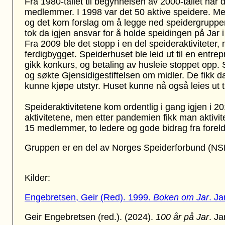
Fra 1980-tallet til begynnelsen av 2000-tallet har
medlemmer. I 1998 var det 50 aktive speidere. Men 
og det kom forslag om å legge ned speidergruppe
tok da igjen ansvar for å holde speidingen på Jar 
Fra 2009 ble det stopp i en del speideraktiviteter
ferdigbygget. Speiderhuset ble leid ut til en entrep
gikk konkurs, og betaling av husleie stoppet opp. 
og søkte Gjensidigestiftelsen om midler. De fikk 
kunne kjøpe utstyr. Huset kunne nå også leies ut til 
Speideraktivitetene kom ordentlig i gang igjen i 
aktivitetene, men etter pandemien fikk man aktivi
15 medlemmer, to ledere og gode bidrag fra foreld
Gruppen er en del av Norges Speiderforbund (NSF
Kilder:
Engebretsen, Geir (Red). 1999.
Boken om Jar
. Ja
Geir Engebretsen (red.). (2024).
100 år på Jar
. Ja