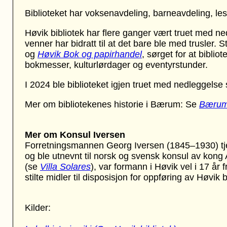
Biblioteket har voksenavdeling, barneavdeling, les
Høvik bibliotek har flere ganger vært truet med n
venner har bidratt til at det bare ble med trusle
og
Høvik Bok og papirhandel
, sørget for at bibli
bokmesser, kulturlørdager og eventyrstunder.
I 2024 ble biblioteket igjen truet med nedleggel
Mer om bibliotekenes historie i Bærum: Se
Bærum 
Mer om Konsul Iversen
Forretningsmannen Georg Iversen (1845–1930) tjen
og ble utnevnt til norsk og svensk konsul av kong Al
(se
Villa Solares
)
, var formann i Høvik vel i 17 år
stilte midler til disposisjon for oppføring av Høvik 
Kilder: