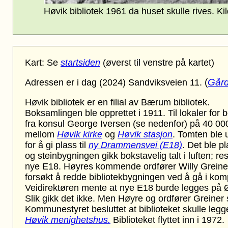
Høvik bibliotek 1961 da huset skulle rives
. Ki
Kart: Se
startsiden
(øverst til venstre på kartet)
(
Gård
Adressen er i dag (2024) Sandviksveien 11.
Høvik bibliotek er en filial av Bærum bibliotek.
Boksamlingen ble opprettet i 1911. Til lokaler f
fra konsul George Iversen (se nedenfor) på 40 000 
mellom
Høvik kirke
og
Høvik stasjon
. Tomten ble u
for å gi plass til
ny Drammensvei (E18)
. Det ble pl
og steinbygningen gikk bokstavelig talt i luften; r
nye E18. Høyres kommende ordfører Willy Grein
forsøkt å redde bibliotekbygningen ved å gå i ko
Veidirektøren mente at nye E18 burde legges på Øvr
Slik gikk det ikke. Men Høyre og ordfører Greiner s
Kommunestyret besluttet at biblioteket skulle legge
Høvik menighetshus.
Biblioteket flyttet inn i 1972.