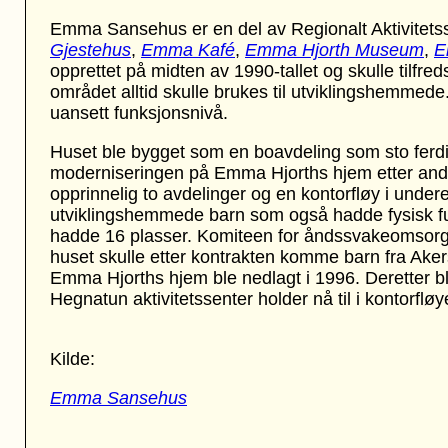
Emma Sansehus er en del av Regionalt Aktivitet
Gjestehus
,
Emma Kafé
,
Emma Hjorth Museum
,
E
opprettet på midten av 1990-tallet og skulle tilfred
området alltid skulle brukes til utviklingshemmed
uansett funksjonsnivå.
Huset ble bygget som en boavdeling som sto ferdi
moderniseringen på Emma Hjorths hjem etter and
opprinnelig to avdelinger og en kontorfløy i under
utviklingshemmede barn som også hadde fysisk f
hadde 16 plasser. Komiteen for åndssvakeomsorgen
huset skulle etter kontrakten komme barn fra Akershu
Emma Hjorths hjem ble nedlagt i 1996. Deretter b
Hegnatun aktivitetssenter holder nå til i kontorfløy
Kilde:
Emma Sansehus