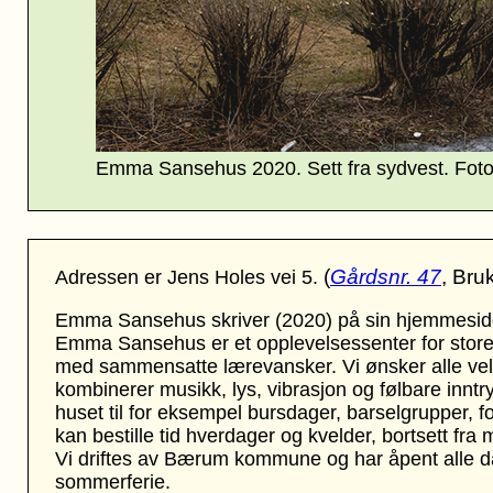
Emma Sansehus 2020. S
ett fra sydvest. Fot
(
Gårdsnr. 47
, Bru
Adressen er Jens Holes vei 5.
Emma Sansehus skriver (2020) på sin
hjemmesi
Emma Sansehus er et opplevelsessenter for store 
med sammensatte lærevansker. Vi ønsker alle vel
kombinerer musikk, lys, vibrasjon og følbare inntr
huset til for eksempel bursdager, barselgrupper,
kan bestille tid hverdager og kvelder, bortsett fr
Vi driftes av Bærum kommune og har åpent alle da
sommerferie.