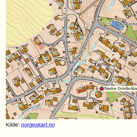
Kilde:
norgeskart.no
Nedre Grinibråt
Kilde:
norgeskart.no