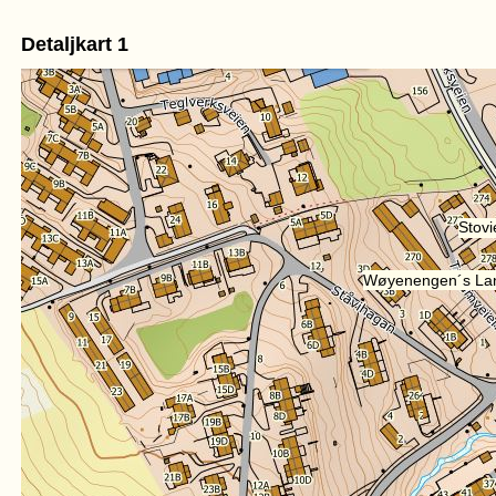
Detaljkart 1
Stov
Wøyenengen´s Lan