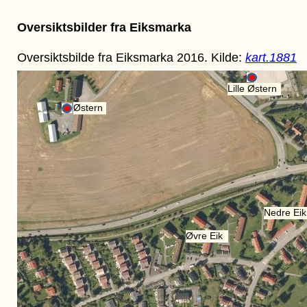
Oversiktsbilder
fra Eiksmarka
Oversiktsbilde fra Eiksmarka 2016. Kilde:
kart.1881
Lille Østern
Østern
Nedre Eik
Øvre Eik