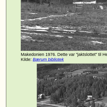
Makedonien 1976. Dette var "jaktslottet" til He
Kilde:
Bærum bibliotek