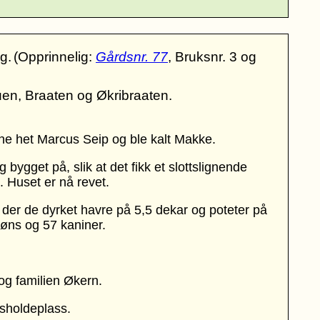
g.
(Opprinnelig:
Gårdsnr. 77
, Bruksnr. 3 og
uen, Braaten og Økribraaten.
e het Marcus Seip og ble kalt Makke.
bygget på, slik at det fikk et slottslignende
. Huset er nå revet.
 der de dyrket havre på 5,5 dekar og poteter på
høns og 57 kaniner.
og familien Økern.
ssholdeplass.