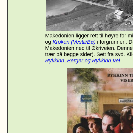
Makedonien ligger rett til høyre for m
og
Kroken (Vestli/Bø)
i forgrunnen
. D
Makedonien ned til Økriveien. Denne v
trær på begge sider). Sett fra syd. Ki
Rykkinn. Berger og Rykkinn Vel