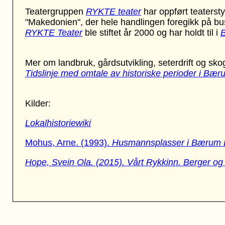
Teatergruppen
RYKTE teater
har oppført teatersty
"Makedonien", der hele handlingen foregikk på 
RYKTE Teater
ble stiftet år 2000 og har holdt til i
Mer om landbruk, gårdsutvikling, seterdrift og sko
Tidslinje med omtale av historiske perioder i Bær
Kilder:
Lokalhistoriewiki
Mohus, Arne. (1993).
Husmannsplasser i Bærum 
Hope, Svein Ola. (2015). Vårt Rykkinn. Berger og