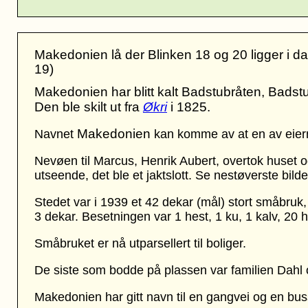
Makedonien lå der Blinken 18 og 20 ligger i da
19)
Makedonien har blitt kalt Badstubråten, Badst
Den ble skilt ut fra
Økri
i 1825.
Makedonien
Navnet
kan komme av at en av eiern
Nevøen til Marcus, Henrik Aubert, overtok huset og 
utseende, det ble et jaktslott. Se nestøverste bilde
Stedet var i 1939 et 42 dekar (mål) stort småbruk,
3 dekar. Besetningen var 1 hest, 1 ku, 1 kalv, 20 
Småbruket er nå utparsellert til boliger.
De siste som bodde på plassen var familien Dahl 
Makedonien har gitt navn til en gangvei og en bu