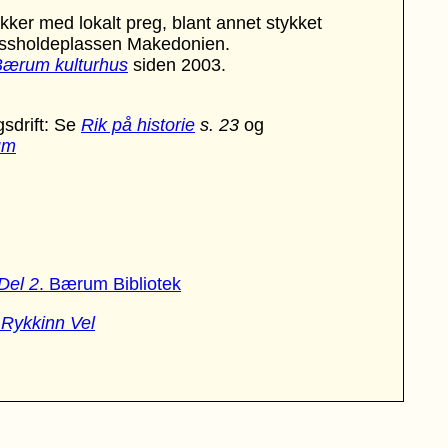
kker med lokalt preg, blant annet stykket
bussholdeplassen Makedonien.
Bærum kulturhus
siden 2003.
gsdrift: Se
Rik på historie
s. 23
og
um
Del 2
. Bærum Bibliotek
 Rykkinn Vel